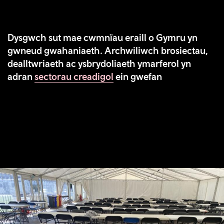
Dysgwch sut mae cwmnïau eraill o Gymru yn
gwneud gwahaniaeth. Archwiliwch brosiectau,
dealltwriaeth ac ysbrydoliaeth ymarferol yn
adran
sectorau creadigol
ein gwefan