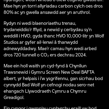
Mae hyn yn torri allyriadau carbon cylch oes dros
80% ac yn gwella ansawdd aer yn aruthrol.
Rydyn ni wedi blaenoriaethu trenau,
trydaneiddio'r fflyd, a newid y cerbydau sy'n
weddill i HVO, gyda thanc HVO 10,000-litr yn Wolf
Studios ar gyfer ail-lenwi â thanwydd
adnewyddadwy. Mae'r camau hyn wedi arbed
dros 720 tunnell o CO₂ ers dechrau 2024.
Mae ein holl waith yn cyd-fynd â Chynllun
Trawsnewid i Gymru Screen New Deal BAFTA
albert, yr helpais i i'w ysgrifennu, gan sicrhau bod
cynnydd Bad Wolf yn cefnogi nodau sero-net
ehangach Llywodraeth Cymru a Chymru
Greadigol.
Ein cyngor i gwmnïau cynhyrchu eraill yw bod