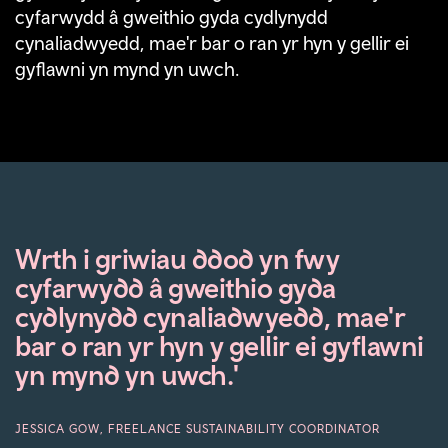
cyfarwydd â gweithio gyda cydlynydd
cynaliadwyedd, mae'r bar o ran yr hyn y gellir ei
gyflawni yn mynd yn uwch.
Wrth i griwiau ddod yn fwy
cyfarwydd â gweithio gyda
cydlynydd cynaliadwyedd, mae'r
bar o ran yr hyn y gellir ei gyflawni
yn mynd yn uwch.'
JESSICA GOW, FREELANCE SUSTAINABILITY COORDINATOR