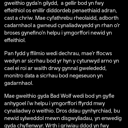
gweithio gyda'n gilydd, a gellir bod yn fwy
effeithiol os enillir diddordeb penaethiaid adran,
cast a chriw. Mae cyfathrebu rheolaidd, adborth
cadarnhaol a gwneud cynaliadwyedd yn rhan o’r
broses gynefino’n helpu i ymgorffori newid yn
effeithiol.
Pan fydd y ffilmio wedi dechrau, mae'r ffocws
wedyn ar sicrhau bod yr hyn y cytunwyd arno yn
cael ei roi ar waith drwy gynnal gwelededd,
monitro data a sicrhau bod negeseuon yn
gadarnhaol.
Mae gweithio gyda Bad Wolf wedi bod yn gyfle
anhygoel i'w helpu i ymgorffori ffyrdd mwy
cynaliadwy o weithio. Dros ddau gynhyrchiad, bu
newid sylweddol mewn disgwyliadau, yn enwedig
gyda chyflenwyr. Wrth i griwiau ddod yn fwy