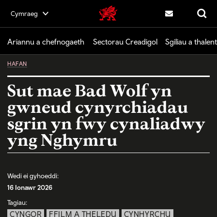
Skip
Cymraeg
Cymru Greadigol home
to
Cysylltwch â ni
Chwilio
main
content
Ariannu a chefnogaeth
Sectorau Creadigol
Sgiliau a thalent
HAFAN
Sut mae Bad Wolf yn
gwneud cynyrchiadau
sgrin yn fwy cynaliadwy
yng Nghymru
Wedi ei gyhoeddi:
16 Ionawr 2026
Tagiau:
CYNGOR
FFILM A THELEDU
CYNHYRCHU