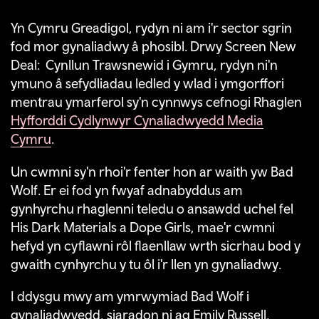
Yn Cymru Greadigol, rydyn ni am i'r sector sgrin
fod mor gynaliadwy â phosibl. Drwy Screen New
Deal: Cynllun Trawsnewid i Gymru, rydyn ni'n
ymuno â sefydliadau ledled y wlad i ymgorffori
mentrau ymarferol sy'n cynnwys cefnogi Rhaglen
Hyfforddi Cydlynwyr Cynaliadwyedd Media
Cymru
.
Un cwmni sy'n rhoi'r fenter hon ar waith yw Bad
Wolf. Er ei fod yn fwyaf adnabyddus am
gynhyrchu rhaglenni teledu o ansawdd uchel fel
His Dark Materials a Dope Girls, mae'r cwmni
hefyd yn cyflawni rôl flaenllaw wrth sicrhau bod y
gwaith cynhyrchu y tu ôl i'r llen yn gynaliadwy.
I ddysgu mwy am ymrwymiad Bad Wolf i
gynaliadwyedd, siaradon ni ag Emily Russell,