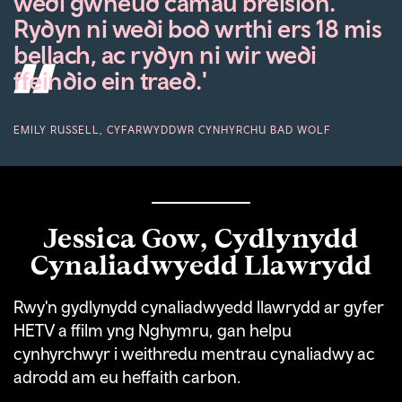
wedi gwneud camau breision.
Rydyn ni wedi bod wrthi ers 18 mis
bellach, ac rydyn ni wir wedi
ffeindio ein traed.'
EMILY RUSSELL, CYFARWYDDWR CYNHYRCHU BAD WOLF
Jessica Gow,
Cydlynydd
Cynaliadwyedd Llawrydd
Rwy'n gydlynydd cynaliadwyedd llawrydd ar gyfer
HETV a ffilm yng Nghymru, gan helpu
cynhyrchwyr i weithredu mentrau cynaliadwy ac
adrodd am eu heffaith carbon.