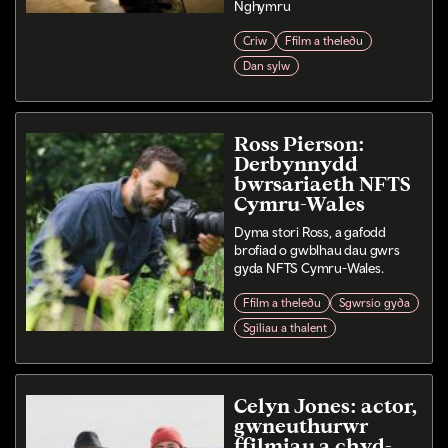
Nghymru
Criw
Ffilm a theledu
Dan sylw
Ross Pierson:
Derbynnydd
bwrsariaeth NFTS
Cymru-Wales
Dyma stori Ross, a gafodd
brofiad o gwblhau dau gwrs
gyda NFTS Cymru-Wales.
Ffilm a theledu
Sgwrsio gyda
Sgiliau a thalent
Celyn Jones: actor,
gwneuthurwr
ffilmiau a chyd-