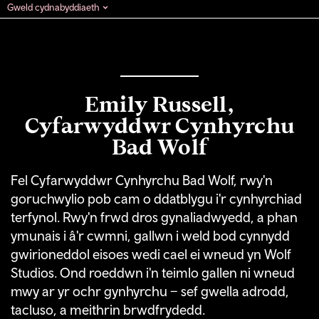
Gweld cydnabyddiaeth
Emily Russell,
Cyfarwyddwr Cynhyrchu
Bad Wolf
Fel Cyfarwyddwr Cynhyrchu Bad Wolf, rwy'n
goruchwylio pob cam o ddatblygu i'r cynhyrchiad
terfynol. Rwy'n frwd dros gynaliadwyedd, a phan
ymunais i â'r cwmni, gallwn i weld bod cynnydd
gwirioneddol eisoes wedi cael ei wneud yn Wolf
Studios. Ond roeddwn i'n teimlo gallen ni wneud
mwy ar yr ochr gynhyrchu – sef gwella adrodd,
tacluso, a meithrin brwdfrydedd.