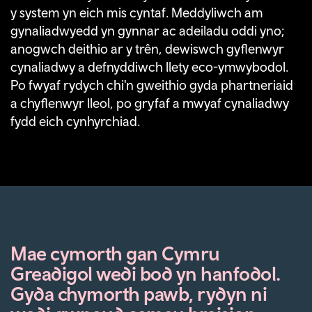
y system yn eich mis cyntaf. Meddyliwch am
gynaliadwyedd yn gynnar ac adeiladu oddi yno;
anogwch deithio ar y trên, dewiswch gyflenwyr
cynaliadwy a defnyddiwch llety eco-ymwybodol.
Po fwyaf rydych chi'n gweithio gyda phartneriaid
a chyflenwyr lleol, po gryfaf a mwyaf cynaliadwy
fydd eich cynhyrchiad.
Mae cymorth gan Cymru
Greadigol wedi bod yn hanfodol.
Gyda chymorth pawb, rydyn ni