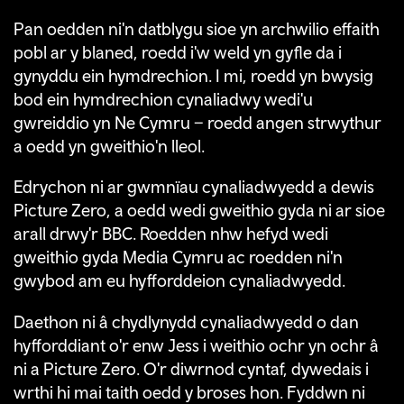
Pan oedden ni'n datblygu sioe yn archwilio effaith
pobl ar y blaned, roedd i'w weld yn gyfle da i
gynyddu ein hymdrechion. I mi, roedd yn bwysig
bod ein hymdrechion cynaliadwy wedi'u
gwreiddio yn Ne Cymru – roedd angen strwythur
a oedd yn gweithio'n lleol.
Edrychon ni ar gwmnïau cynaliadwyedd a dewis
Picture Zero, a oedd wedi gweithio gyda ni ar sioe
arall drwy'r BBC. Roedden nhw hefyd wedi
gweithio gyda Media Cymru ac roedden ni'n
gwybod am eu hyfforddeion cynaliadwyedd.
Daethon ni â chydlynydd cynaliadwyedd o dan
hyfforddiant o'r enw Jess i weithio ochr yn ochr â
ni a Picture Zero.
O'r diwrnod cyntaf, dywedais i
wrthi hi mai taith oedd y broses hon. Fyddwn ni