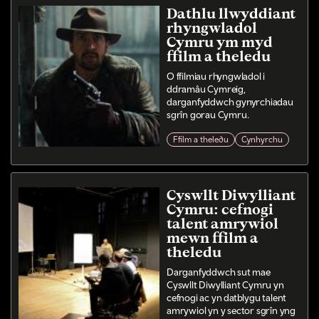
Dathlu llwyddiant
rhyngwladol
Cymru ym myd
ffilm a theledu
O ffilmiau rhyngwladol i
ddramâu Cymreig,
darganfyddwch gynyrchiadau
sgrîn gorau Cymru.
Ffilm a theledu
Cynhyrchu
Cyswllt Diwylliant
Cymru: cefnogi
talent amrywiol
mewn ffilm a
theledu
Darganfyddwch sut mae
Cyswllt Diwylliant Cymru yn
cefnogi ac yn datblygu talent
amrywiol yn y sector sgrîn yng