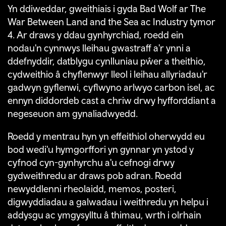
Yn ddiweddar, gweithiais i gyda Bad Wolf ar The
War Between Land and the Sea ac Industry tymor
4. Ar draws y ddau gynhyrchiad, roedd ein
nodau'n cynnwys lleihau gwastraff a'r ynni a
ddefnyddir, datblygu cynlluniau pŵer a theithio,
cydweithio â chyflenwyr lleol i leihau allyriadau'r
gadwyn gyflenwi, cyflwyno arlwyo carbon isel, ac
ennyn diddordeb cast a chriw drwy hyfforddiant a
negeseuon am gynaliadwyedd.
Roedd y mentrau hyn yn effeithiol oherwydd eu
bod wedi'u hymgorffori yn gynnar yn ystod y
cyfnod cyn-gynhyrchu a'u cefnogi drwy
gydweithredu ar draws pob adran. Roedd
newyddlenni rheolaidd, memos, posteri,
digwyddiadau a galwadau i weithredu yn helpu i
addysgu ac ymgysylltu â thimau, wrth i olrhain