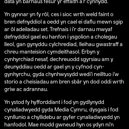
data yn barhaus fesur yr effaith a'r cynnydd.
Yn gynnar yn fy rôl, ces i sioc wrth weld faint o
bren defnyddiol a oedd yn cael ei daflu mewn sgip
ar ôl adeiladau set
. Trefnais i i'r darnau mwyaf
defnyddiol gael eu hanfon i ysgolion a cholegau
lleol, gan gynyddu cylchrediad, lleihau gwastraff a
chreu manteision cymdeithasol. Erbyn y
cynhyrchiad nesaf, dechreuodd sgyrsiau am y
deunyddiau oedd ar gael yn y cyfnod cyn-
gynhyrchu, gyda chynhwysydd wedi'i neilltuo i'w
storio a cheisiadau am bren sbâr yn dod oddi wrth
griw ac adrannau.
Yn ystod fy hyfforddiant i fod yn gydlynydd
cynaliadwyedd gyda Media Cymru, dysgais i fod
cynllunio a chyllidebu ar gyfer cynaliadwyedd yn
hanfodol. Mae modd gwneud hyn os ydyn ni'n