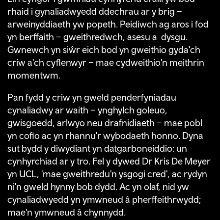
rhaid i gynaliadwyedd ddechrau ar y brig –
arweinyddiaeth yw popeth. Peidiwch ag aros i fod
yn berffaith – gweithredwch, asesu a dysgu.
Gwnewch yn siŵr eich bod yn gweithio gyda'ch
criw a'ch cyflenwyr – mae cydweithio'n meithrin
momentwm.
Pan fydd y criw yn gweld penderfyniadau
cynaliadwy ar waith – ynghylch goleuo,
gwisgoedd, arlwyo neu drafnidiaeth – mae pobl
yn cofio ac yn rhannu'r wybodaeth honno. Dyna
sut bydd y diwydiant yn datgarboneiddio: un
cynhyrchiad ar y tro. Fel y dywed Dr Kris De Meyer
yn UCL, 'mae gweithredu'n ysgogi cred', ac rydyn
ni'n gweld hynny bob dydd. Ac yn olaf, nid yw
cynaliadwyedd yn ymwneud â pherffeithrwydd;
mae'n ymwneud â chynnydd.