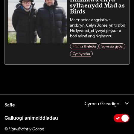
sylfaenydd Mad as
Birds
Mae’r actor a sgriptiwr
arobryn, Celyn Jones, yn trafod
Hollywood, ei fywyd prysur a
bod adref yng Nghymru.
Ffilm a theledu
Sgwrsio gyda
Cynhyrchu
Cymru Greadigol
Safle
Galluogi animeiddiadau
© Hawlfraint y Goron