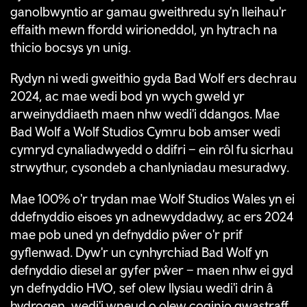
ganolbwyntio ar gamau gweithredu sy'n lleihau'r
effaith mewn ffordd wirioneddol, yn hytrach na
thicio bocsys yn unig.
Rydyn ni wedi gweithio gyda Bad Wolf ers dechrau
2024, ac mae wedi bod yn wych gweld yr
arweinyddiaeth maen nhw wedi'i ddangos. Mae
Bad Wolf a Wolf Studios Cymru bob amser wedi
cymryd cynaliadwyedd o ddifri – ein rôl fu sicrhau
strwythur, cysondeb a chanlyniadau mesuradwy.
Mae 100% o'r trydan mae Wolf Studios Wales yn ei
ddefnyddio eisoes yn adnewyddadwy, ac ers 2024
mae pob uned yn defnyddio pŵer o'r prif
gyflenwad. Dyw'r un cynhyrchiad Bad Wolf yn
defnyddio diesel ar gyfer pŵer – maen nhw ei gyd
yn defnyddio HVO, sef olew llysiau wedi'i drin â
hydrogen, wedi'i wneud o olew coginio gwastraff.