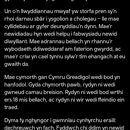
Un o'n llwyddiannau mwyaf yw storfa pren sy'n
rhoi darnau sbâr i ysgolion a cholegau – lle mae
cyllidebau ar gyfer deunyddiau'n dynn. Mae'r
newidiadau hyn wedi helpu i fabwysiadu newid
diwylliant. Mae adrannau bellach yn rhannu'r
wybodaeth ddiweddaraf am faterion gwyrdd, ac
mae'r criw yn cael tynnu sylw'r tîm ehangach at eu
gwaith da.
Mae cymorth gan Cymru Greadigol wedi bod yn
hanfodol. Gyda chymorth pawb, rydyn ni wedi
gwneud camau breision. Rydyn ni wedi bod wrthi
ers 18 mis bellach, ac rydyn ni wir wedi ffeindio ein
traed.
Dyma fy nghyngor i gwmnïau cynhyrchu eraill:
dechreuwch yn fach. Fyddwch chi ddim yn newid