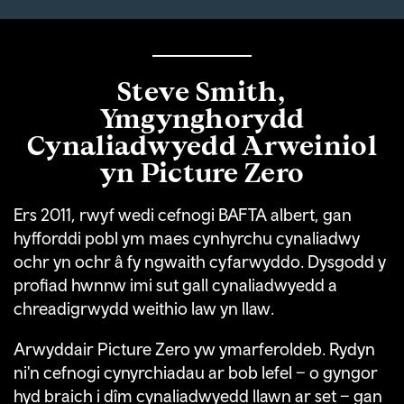
Steve Smith,
Ymgynghorydd
Cynaliadwyedd Arweiniol
yn Picture Zero
Ers 2011, rwyf wedi cefnogi BAFTA albert, gan
hyfforddi pobl ym maes cynhyrchu cynaliadwy
ochr yn ochr â fy ngwaith cyfarwyddo. Dysgodd y
profiad hwnnw imi sut gall cynaliadwyedd a
chreadigrwydd weithio law yn llaw.
Arwyddair Picture Zero yw ymarferoldeb. Rydyn
ni'n cefnogi cynyrchiadau ar bob lefel – o gyngor
hyd braich i dîm cynaliadwyedd llawn ar set – gan