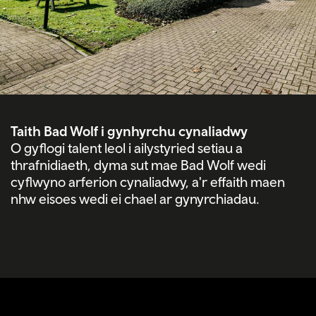
Taith Bad Wolf i gynhyrchu cynaliadwy
O gyflogi talent leol i ailystyried setiau a
thrafnidiaeth, dyma sut mae Bad Wolf wedi
cyflwyno arferion cynaliadwy, a'r effaith maen
nhw eisoes wedi ei chael ar gynyrchiadau.