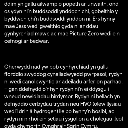
ddim yn gallu ailwampio popeth ar unwaith, ond
os ydyn ni'n buddsoddi ynddoch chi, gobeithio y
byddwch chi'n buddsoddi ynddon ni. Ers hynny
mae Jess wedi gweithio gyda ni ar ddau
gynhyrchiad mawr, ac mae Picture Zero wedi ein
cefnogi ar bedwar.
Oherwydd nad yw pob cynhyrchiad yn gallu
fforddio swyddog cynaliadwyedd pwrpasol, rydyn
ni wedi canolbwyntio ar adeiladu arferion parhaol
– gan ddefnyddio'r hyn rydyn ni'n ei ddysgu i
wneud newidiadau hirdymor. Rydyn ni bellach yn
defnyddio cerbydau trydan neu HVO (olew llysiau
wedi'i drin â hydrogen) lle bo hynny'n bosibl, ac
rydyn ni'n rhoi ein setiau i ysgolion a cholegau lleol
gyda chymorth Cynghrair Sgrin Cymru.