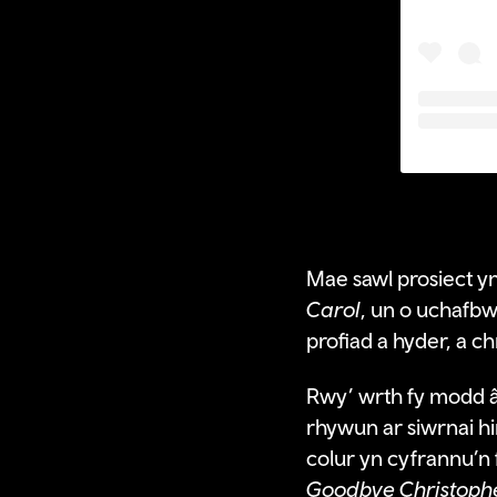
Mae sawl prosiect yn
Carol
, un o uchafbw
profiad a hyder, a c
Rwy’ wrth fy modd â
rhywun ar siwrnai hi
colur yn cyfrannu’n f
Goodbye Christoph