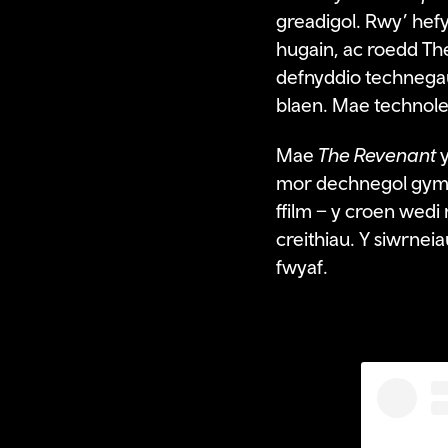
greadigol. Rwy’ hef
hugain, ac roedd The
defnyddio technegau
blaen. Mae technoleg
Mae
The Revenant
y
mor dechnegol gymh
ffilm – y croen wedi 
creithiau. Y siwrne
fwyaf.