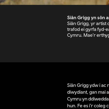
Siân Grigg yn sôn 
Siân Grigg, yr artis
trafod ei gyrfa fyd-
Cymru. Mae'r erthygl
Siân Grigg ydw i ac r
diwydiant, gan mai 
Cymru yn ddiweddarac
hun. Fe es i’r cole