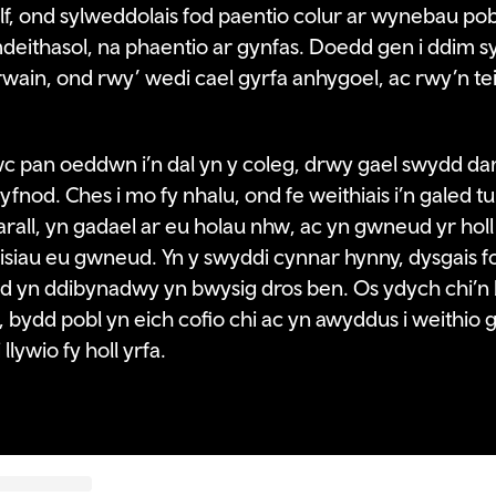
lf, ond sylweddolais fod paentio colur ar wynebau pob
deithasol, na phaentio ar gynfas. Doedd gen i ddim syn
ain, ond rwy’ wedi cael gyrfa anhygoel, ac rwy’n tei
lwc pan oeddwn i’n dal yn y coleg, drwy gael swydd da
yfnod. Ches i mo fy nhalu, ond fe weithiais i’n galed t
all, yn gadael ar eu holau nhw, ac yn gwneud yr holl
isiau eu gwneud. Yn y swyddi cynnar hynny, dysgais f
od yn ddibynadwy yn bwysig dros ben. Os ydych chi’n 
, bydd pobl yn eich cofio chi ac yn awyddus i weithio 
ywio fy holl yrfa.