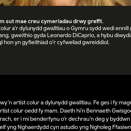
am sut mae creu cymeriadau drwy grefft.
t colur a’r dylunydd gwalltiau o Gymru sydd wedi ennil
eang, gweithio gyda Leonardo DiCaprio, a hybu diwydia
 hon yn gyfieithiad o'r cyfweliad gwreiddiol.
wy’n artist colur a dylunydd gwalltiau. Fe ges i fy mag
artist colur oedd fy mam. Daeth hi’n Bennaeth Gwisg
h, er i mi benderfynu o’r dechrau’n deg y byddwn i’n
g celf yng Nghaerdydd cyn astudio yng Ngholeg Ffasi