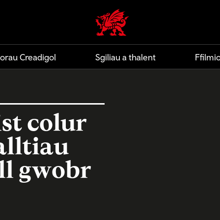
Cymru Greadigol home
orau Creadigol
Sgiliau a thalent
Ffilm
st colur
lltiau
ll gwobr