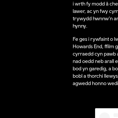
i wrth fy modd â che
lawer, ac yn fwy cym
trywydd hwnnw’n arw
hynny.
Fe ges i rywfaint o 
Howards End, ffilm g
cyrraedd cyn pawb ar
nad oedd neb arall e
bod yn garedig, a b
bobl a thorchi llewys
agwedd honno wedi ll