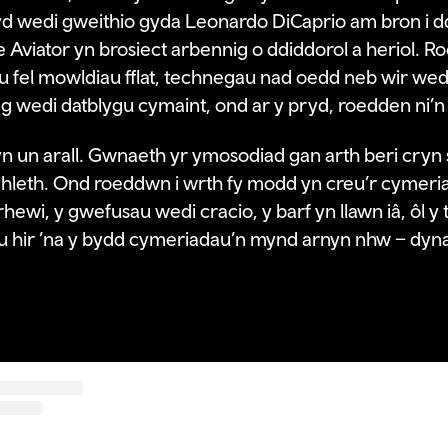
yd wedi gweithio gyda Leonardo DiCaprio am bron i 
 Aviator yn brosiect arbennig o ddiddorol a heriol. R
 fel mowldiau fflat, technegau nad oedd neb wir wedi
 wedi datblygu cymaint, ond ar y pryd, roedden ni’n g
n un arall. Gwnaeth yr ymosodiad gan arth beri cryn s
leth. Ond roeddwn i wrth fy modd yn creu’r cymeri
rhewi, y gwefusau wedi cracio, y barf yn llawn iâ, ôl y 
iau hir ’na y bydd cymeriadau’n mynd arnyn nhw – dyn