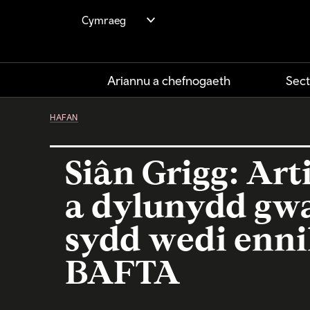
Skip
Cymraeg
to
main
content
Ariannu a chefnogaeth
Sect
HAFAN
Siân Grigg: Arti
a dylunydd gwa
sydd wedi enni
BAFTA