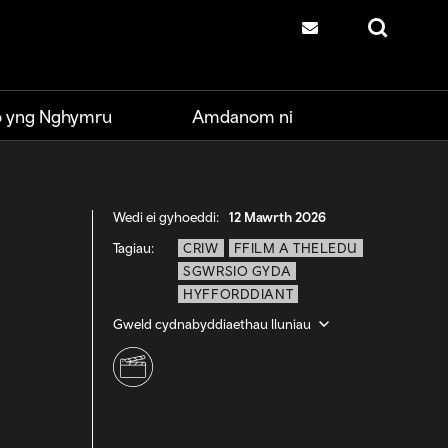
Cysylltwch â ni
Chwilio
io yng Nghymru
Amdanom ni
Wedi ei gyhoeddi:
12 Mawrth 2026
Tagiau:
CRIW
FFILM A THELEDU
SGWRSIO GYDA
HYFFORDDIANT
Gweld cydnabyddiaethau lluniau