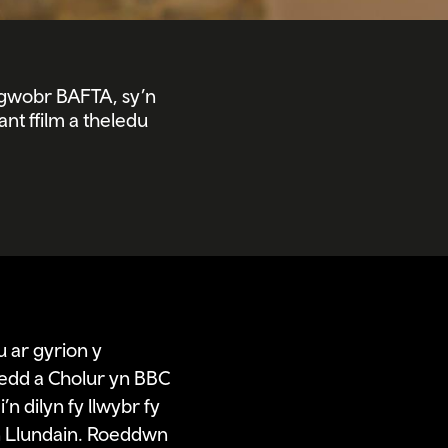
l gwobr BAFTA, sy’n
nt ffilm a theledu
u ar gyrion y
oedd a Cholur yn BBC
 dilyn fy llwybr fy
wn Llundain. Roeddwn