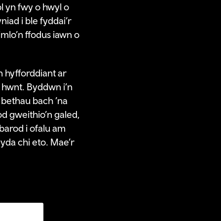
l yn fwy o hwyl o
iad i ble fyddai’r
mlo’n ffodus iawn o
n hyfforddiant ar
u hwnt. Byddwn i’n
 bethau bach ’na
od gweithio’n galed,
barod i ofalu am
gyda chi eto. Mae’r