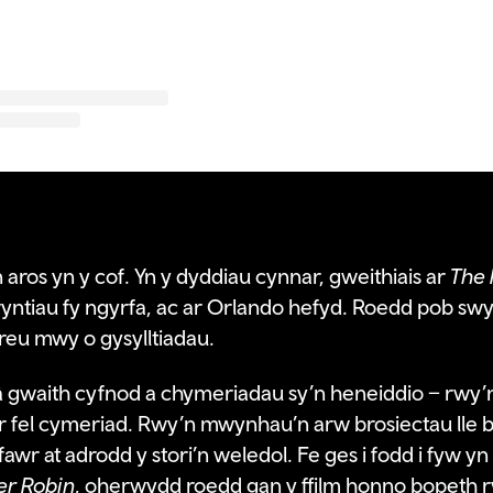
 aros yn y cof. Yn y dyddiau cynnar, gweithiais ar
The 
yntiau fy ngyrfa, ac ar Orlando hefyd. Roedd pob swy
hreu mwy o gysylltiadau.
 gwaith cyfnod a chymeriadau sy’n heneiddio – rwy’n
r fel cymeriad. Rwy’n mwynhau’n arw brosiectau lle by
awr at adrodd y stori’n weledol. Fe ges i fodd i fyw yn
er Robin
, oherwydd roedd gan y ffilm honno bopeth 