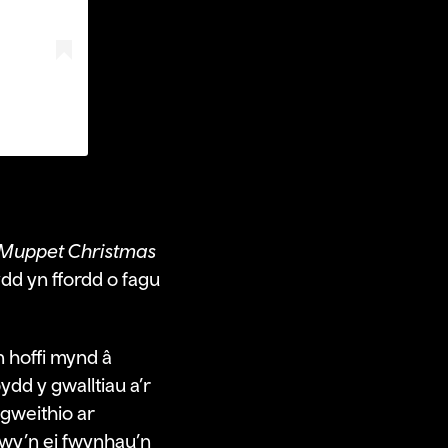
Muppet Christmas
dd yn ffordd o fagu
 hoffi mynd â
dd y gwalltiau a’r
 gweithio ar
rwy’n ei fwynhau’n