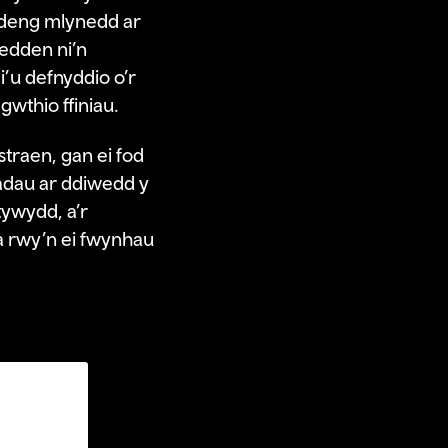
ddeng mlynedd ar
oedden ni’n
’u defnyddio o’r
wthio ffiniau.
traen, gan ei fod
adau ar ddiwedd y
tywydd, a’r
a rwy’n ei fwynhau