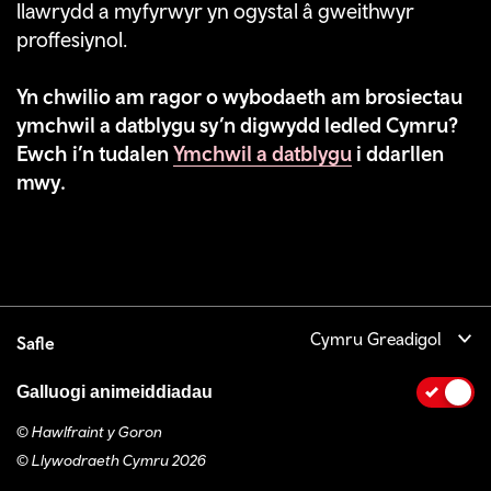
llawrydd a myfyrwyr yn ogystal â gweithwyr
proffesiynol.
Yn chwilio am ragor o wybodaeth am brosiectau
ymchwil a datblygu sy’n digwydd ledled Cymru?
Ewch i’n tudalen
Ymchwil a datblygu
i ddarllen
mwy.
Cymru Greadigol
Safle
Galluogi animeiddiadau
© Hawlfraint y Goron
© Llywodraeth Cymru 2026