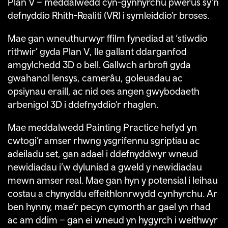
Plan V – meddalwedd cyn-gynhyrchu pwerus sy’n
defnyddio Rhith-Realiti (VR) i symleiddio’r broses.
Mae gan wneuthurwyr ffilm fynediad at ‘stiwdio
rithwir’ gyda Plan V, lle gallant ddarganfod
amgylchedd 3D o bell. Gallwch arbrofi gyda
gwahanol lensys, camerâu, goleuadau ac
opsiynau eraill, ac nid oes angen gwybodaeth
arbenigol 3D i ddefnyddio’r rhaglen.
Mae meddalwedd Painting Practice hefyd yn
cwtogi’r amser rhwng ysgrifennu sgriptiau ac
adeiladu set, gan adael i ddefnyddwyr wneud
newidiadau i’w dyluniad a gweld y newidiadau
mewn amser real. Mae gan hyn y potensial i leihau
costau a chynyddu effeithlonrwydd cynhyrchu. Ar
ben hynny, mae’r pecyn cymorth ar gael yn rhad
ac am ddim – gan ei wneud yn hygyrch i weithwyr