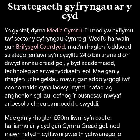
Strategaeth gyfryngau ar y
cyd
Yn gyntaf, dyma
Media Cymru
. Eu nod yw cyflymu
twf sector y cyfryngau Cymreig. Wedi’u harwain
gan
Brifysgol Caerdydd
, mae’n rhaglen fuddsoddi
strategol enfawr sy’n cysylltu 24 o bartneriaid o’r
diwydiannau creadigol, y byd academaidd,
technoleg ac arweinyddiaeth leol. Mae gan y
rhaglen uchelgeisiau mawr, gan addo ysgogi twf
economaidd cynaliadwy, mynd i’r afael ag
anghenion sgiliau, cefnogi’r busnesau mwyaf
arloesol a chreu cannoedd o swyddi.
Mae gan y rhaglen £50miliwn, sy’n cael ei
hariannu ar y cyd gan Cymru Greadigol, nod
mawr hefyd – cyflawni gwerth ychwanegol o