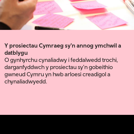
Y prosiectau Cymraeg sy'n annog ymchwil a
datblygu
O gynhyrchu cynaliadwy i feddalwedd trochi,
darganfyddwch y prosiectau sy'n gobeithio
gwneud Cymru yn hwb arloesi creadigol a
chynaliadwyedd.