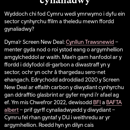
Wyddoch chi fod Cymru wedi ymrwymo i dyfu ein
sector cynhyrchu ffilm a theledu mewn ffordd
gynaliadwy?
Dyma’r Screen New Deal:
Cynllun Trawsnewid
–
menter gyda nod o roi ystod eang o argymhellion
amgylcheddol ar waith. Mae’n gam hanfodol ar y
ffordd i ddyfodol di-garbon a diwastraff yn y
sector, ochr yn ochr â thargedau sero-net
ehangach. Edrychodd adroddiad 2020 y
Screen
New Deal ar effaith carbon y diwydiant cynhyrchu
gan ddrafftio glasbrint ar gyfer mynd i'r afael ag
ef. Ym mis Chwefror 2022, dewisodd
BFI
a
BAFTA
albert
– prif gyrff cynaliadwyedd y diwydiant –
Cymru fel rhan gyntaf y DU i weithredu ar yr
argymhellion. Roedd hyn yn dilyn cais