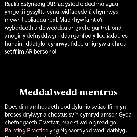
Realiti Estynedig (AR) ac ystod o dechnolegau
ymgolli i gysylltu cynulleidfaoedd â chynnwys
mewn lleoliadau real. Mae rhywfaint o’r
wybodaeth a delweddau ar gael o gartref, ond
anogir y defnyddwyr i ddarganfod y lleoliadau eu
hunain i ddatgloi cynnwys fideo unigryw a chreu
set ffilm AR bersonol.
Meddalwedd mentrus
Does dim amheuaeth bod dylunio setiau ffilm yn
broses drylwyr a chostus sy’n cymryd amser. Gyda
chefnogaeth Clwstwr, mae stiwdio greadigol
Painting Practice
yng Nghaerdydd wedi datblygu