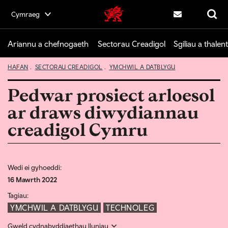
Skip
Cymraeg
Cymru Greadigol home
to
Cysylltwch â ni
Chwilio
main
content
Ariannu a chefnogaeth
Sectorau Creadigol
Sgiliau a thalent
HAFAN
SECTORAU CREADIGOL
YMCHWIL A DATBLYGU
Pedwar prosiect arloesol
ar draws diwydiannau
creadigol Cymru
Wedi ei gyhoeddi:
16 Mawrth 2022
Tagiau:
YMCHWIL A DATBLYGU
TECHNOLEG
Gweld cydnabyddiaethau lluniau