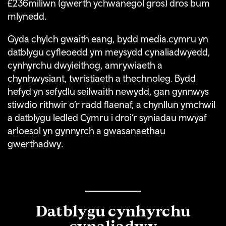
£236miliwn (gwerth ychwanegol gros) dros bum
mlynedd.
Gyda chylch gwaith eang, bydd media.cymru yn
datblygu cyfleoedd ym meysydd cynaliadwyedd,
cynhyrchu dwyieithog, amrywiaeth a
chynhwysiant, twristiaeth a thechnoleg. Bydd
hefyd yn sefydlu seilwaith newydd, gan gynnwys
stiwdio rithwir o’r radd flaenaf, a chynllun ymchwil
a datblygu ledled Cymru i droi’r syniadau mwyaf
arloesol yn gynnyrch a gwasanaethau
gwerthadwy.
Datblygu cynhyrchu
cynaliadwy