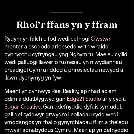
Rhoi’r ffans yn y ffram
Rydym yn falch o fod wedi cefnogi
Clwstwr
,
menter a osododd arloesedd wrth wraidd
cynhyrchu cyfryngau yng Nghymru. Mae eu cyllid
wedi galluogi llawer o fusnesau yn niwydiannau
creadigol Cymru i ddod â phrosiectau newydd a
llawn dychymyg yn fyw.
Maent yn cynnwys Reel Reality, ap rhad ac am
ddim a ddatblygwyd gan
Edge21 Studio
ar y cyd â
Sugar Creative
. Gan ddefnyddio dyfais symudol,
gall defnyddwyr grwydro lleoliadau sydd wedi
ymddangos yn rhai o gynyrchiadau ffilm a theledu
mwyaf adnabyddus Cymru. Mae’r ap yn defnyddio