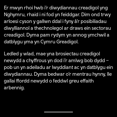
Er mwyn rhoi hwb i’r diwydiannau creadigol yng
Nghymru, rhaid i ni fod yn feiddgar. Dim ond trwy
arloesi cyson y gallwn ddal i fyny â’r posibiliadau
diwylliannol a thechnolegol ar draws ein sectorau
creadigol. Dyma pam rydym yn annog ymchwil a
datblygu yma yn Cymru Greadigol.
Ledled y wlad, mae yna brosiectau creadigol
newydd a chyffrous yn dod i’r amlwg bob dydd –
pob un yn adeiladu ar lwyddiant ac yn datblygu ein
diwydiannau. Dyma bedwar o’r mentrau hynny, lle
gallai ffordd newydd o feddwl greu effaith
arbennig.