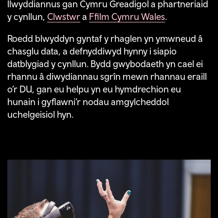
llwyddiannus gan Cymru Greadigol a phartneriaid
y cynllun,
Clwstwr
a
Ffilm Cymru Wales
.
Roedd blwyddyn gyntaf y rhaglen yn ymwneud â
chasglu data, a defnyddiwyd hynny i siapio
datblygiad y cynllun.
Bydd gwybodaeth yn cael ei
rhannu â diwydiannau
sgrîn
mewn rhannau eraill
o’r DU, gan eu helpu yn eu hymdrechion eu
hunain i gyflawni’r nodau amgylcheddol
uchelgeisiol hyn.