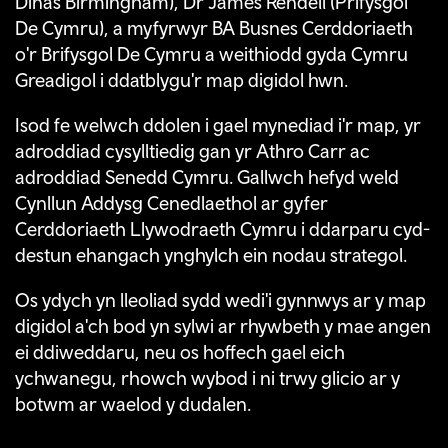
Dinas Birmingham), Dr James Rendell (Prifysgol
De Cymru), a myfyrwyr BA Busnes Cerddoriaeth
o'r Brifysgol De Cymru a weithiodd gyda Cymru
Greadigol i ddatblygu'r map digidol hwn.
Isod fe welwch ddolen i gael mynediad i'r map, yr
adroddiad cysylltiedig gan yr Athro Carr ac
adroddiad Senedd Cymru. Gallwch hefyd weld
Cynllun Addysg Cenedlaethol ar gyfer
Cerddoriaeth Llywodraeth Cymru i ddarparu cyd-
destun ehangach ynghylch ein nodau strategol.
Os ydych yn lleoliad sydd wedi'i gynnwys ar y map
digidol a'ch bod yn sylwi ar rhywbeth y mae angen
ei ddiweddaru, neu os hoffech gael eich
ychwanegu, rhowch wybod i ni trwy glicio ar y
botwm ar waelod y dudalen.