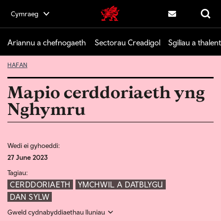
Skip
Cymraeg
Cymru Greadigol home
to
Cysylltwch â ni
Chwilio
main
content
Ariannu a chefnogaeth
Sectorau Creadigol
Sgiliau a thalent
HAFAN
Mapio cerddoriaeth yng
Nghymru
Wedi ei gyhoeddi:
27 June 2023
Tagiau:
CERDDORIAETH
YMCHWIL A DATBLYGU
DAN SYLW
Gweld cydnabyddiaethau lluniau