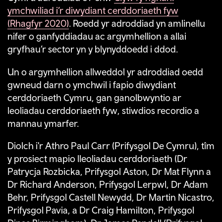
ymchwiliad i’r diwydiant cerddoriaeth fyw
(Rhagfyr 2020)
. Roedd yr adroddiad yn amlinellu
nifer o ganfyddiadau ac argymhellion a allai
gryfhau’r sector yn y blynyddoedd i ddod.
Un o argymhellion allweddol yr adroddiad oedd
gwneud darn o ymchwil i fapio diwydiant
cerddoriaeth Cymru, gan ganolbwyntio ar
leoliadau cerddoriaeth fyw, stiwdios recordio a
mannau ymarfer.
Diolch i'r Athro Paul Carr (Prifysgol De Cymru), tîm
y prosiect mapio lleoliadau cerddoriaeth (Dr
Patrycja Rozbicka, Prifysgol Aston, Dr Mat Flynn a
Dr Richard Anderson, Prifysgol Lerpwl, Dr Adam
Behr, Prifysgol Castell Newydd, Dr Martin Nicastro,
Prifysgol Pavia, a Dr Craig Hamilton, Prifysgol