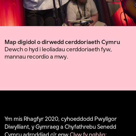
Map digidol o dirwedd cerddoriaeth Cymru
Dewch o hyd i leoliadau cerddoriaeth fyw,
mannau recordio a mwy.
Ym mis Rhagfyr 2020, cyhoeddodd Pwyllgor
Diwylliant, y Gymraeg a Chyfathrebu Senedd
Cymru adroddiad o’r enw
Clyw fy nghân: