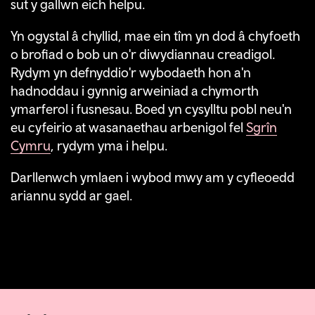
sut y gallwn eich helpu.
Yn ogystal â chyllid, mae ein tîm yn dod â chyfoeth
o brofiad o bob un o'r diwydiannau creadigol.
Rydym yn defnyddio'r wybodaeth hon a'n
hadnoddau i gynnig arweiniad a chymorth
ymarferol i fusnesau. Boed yn cysylltu pobl neu'n
eu cyfeirio at wasanaethau arbenigol fel
Sgrîn
Cymru
, rydym yma i helpu.
Darllenwch ymlaen i wybod mwy am y cyfleoedd
ariannu sydd ar gael.