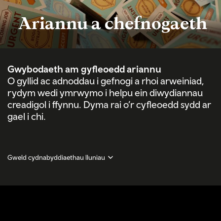
Ariannu a chefnogaeth
Gwybodaeth am gyfleoedd ariannu
O gyllid ac adnoddau i gefnogi a rhoi arweiniad,
rydym wedi ymrwymo i helpu ein diwydiannau
creadigol i ffynnu. Dyma rai o’r cyfleoedd sydd ar
gael i chi.
Gweld cydnabyddiaethau lluniau