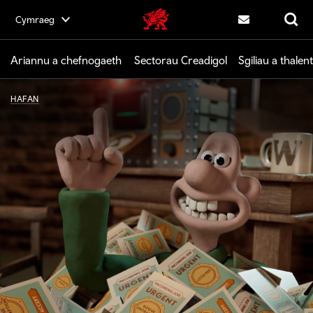
Skip
Cymraeg
Cymru Greadigol home
to
Cysylltwch â ni
Chwilio
main
content
Ariannu a chefnogaeth
Sectorau Creadigol
Sgiliau a thalent
HAFAN