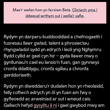
Mae’r wefan hon yn fersiwn Beta.
Cliciwch yma i
ddweud wrthym sut i wella’r safle.
Rydym yn darparu buddsoddiad a chefnogaeth i
fusnesau llawr gwlad, talent a phrosiectau
rhyngwladol sydd yn edrych i leoli yng Nghymru.
Bydd cyllid ar gael cyn hir – gyda llawer mwy o
gynlluniau'n cael eu lansio'n fuan, gan gynnwys
cronfa ddatblygu, cronfa sgiliau a chronfa
gerddoriaeth.
Rydym yn diweddaru'r dudalen hon yn rheolaidd,
felly cofiwch edrych yn ôl yn fuan am fwy o
gyfleoedd ac arweiniad ar sut i wneud cais.
Gallwch hefyd
gysylltu â ni
i gael gwybod mwy am