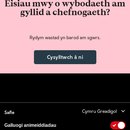
Eisiau mwy o wybodaeth am
gyllid a chefnogaeth?
Rydym wastad yn barod am sgwrs.
Cysylltwch â ni
Cymru Greadigol
Safle
Galluogi animeiddiadau